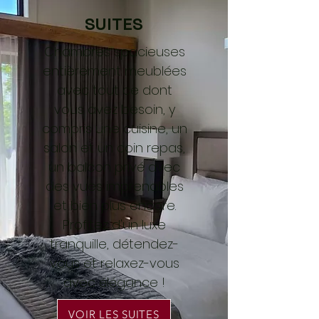
SUITES
Chambres spacieuses
entièrement meublées
avec tout ce dont
vous avez besoin, y
compris une cuisine, un
salon et un coin repas,
un balcon privé avec
des vues imprenables
et bien plus encore.
Profitez d'un luxe
tranquille, détendez-
vous et relaxez-vous
avec élégance !
VOIR LES SUITES