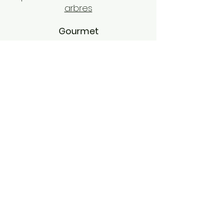
arbres
Gourmet
Restaurants
,
bars de plage
,
cabane à sucre
,
boulangeries
,
après-ski
Amoureux de la nature
Rencontre avec des
faucons
,
parcs nationaux
,
randonnée
,
cyclisme
,
pêche
au lac Moore
,
golf
,
raquette
,
Croisière sur le lac Mont-
Tremblant
Enfant / cœur d'enfant