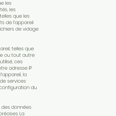
ue les
tés, les
elles que les
ts de l’appareil
fichiers de vidage
reil, telles que
te ou tout autre
tilisé, ces
otre adresse IP
’appareil, la
 de services
 configuration du
ue des données
précises. La