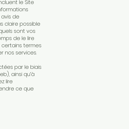
ncluent le Site
nformations
 avis de
s claire possible
quels sont vos
mps de le lire
c certains termes
er nos services.
ctées par le biais
b), ainsi qu’à
z lire
prendre ce que