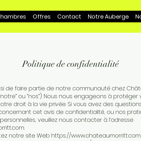
hambres
Offres
Contact
Notre Auberge
N
Politique de confidentialité
oisi de faire partie de notre communauté chez Chât
”, “notre” ou “nos”). Nous nous engageons à protéger
otre droit à la vie privée. Si vous avez des questio
oncernant cet avis de confidentialité, ou nos pra
personnelles, veuillez nous contacter à l’adresse
ritt.com
.
itez notre site Web
https://www.chateaumorritt.com