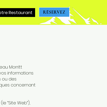
otre Restaurant
RÉSERVEZ
eau Morritt
 vos informations
ns ou des
tiques concernant
(le “Site Web”),