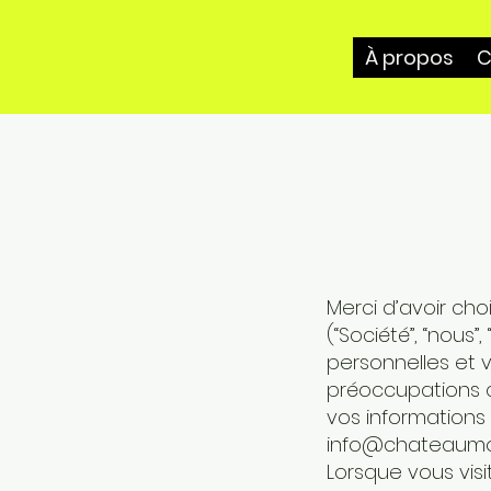
À propos
C
Merci d’avoir ch
(“Société”, “nous
personnelles et v
préoccupations c
vos informations 
info@chateaumor
Lorsque vous vis