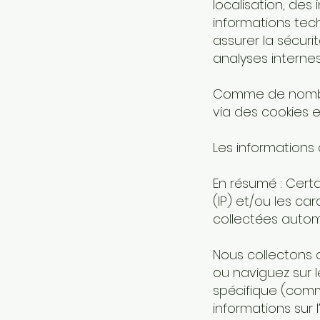
localisation, des 
informations tec
assurer la sécuri
analyses internes
Comme de nombre
via des cookies e
Les informations
En résumé : Certa
(IP) et/ou les ca
collectées autom
Nous collectons a
ou naviguez sur l
spécifique (com
informations sur l’