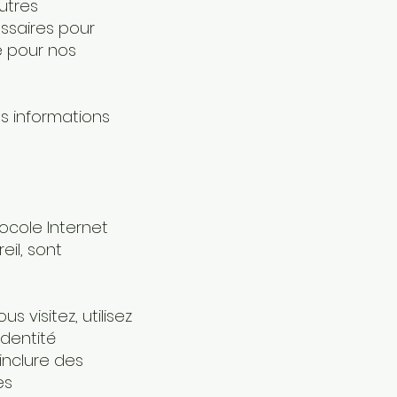
autres
ssaires pour
e pour nos
 informations
ocole Internet
eil, sont
visitez, utilisez
identité
nclure des
es