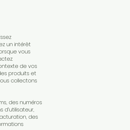
issez
ez un intérêt
lorsque vous
actez.
ontexte de vos
des produits et
nous collectons
noms, des numéros
d’utilisateur,
acturation, des
formations