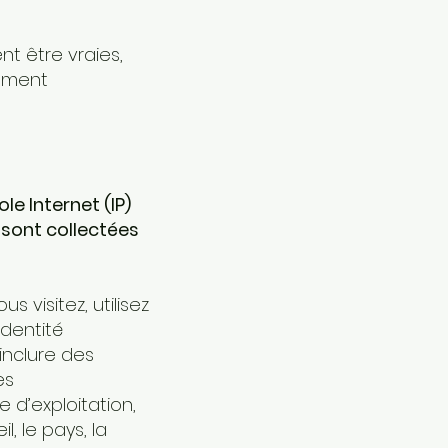
t être vraies,
gement
le Internet (IP)
 sont collectées
visitez, utilisez
identité
nclure des
es
 d’exploitation,
l, le pays, la